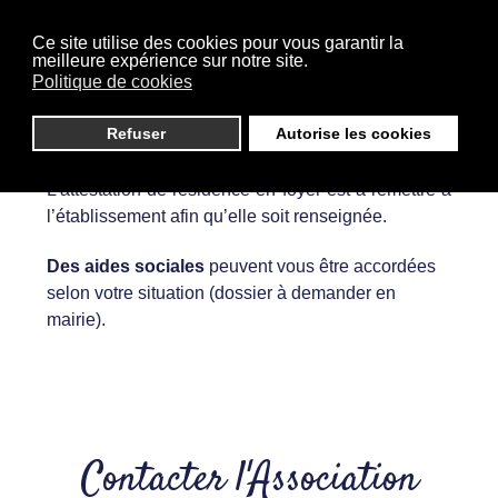
de retraite peuvent bénéficier de l’Aide
Personnalisée au Logement. Le montant de l’APL
Ce site utilise des cookies pour vous garantir la
est évalué en fonction du niveau de ressources de
meilleure expérience sur notre site.
Politique de cookies
la personne âgée, du coût d’hébergement de
l’établissement et de son implantation. L’aide
Refuser
Autorise les cookies
personnalisée au logement est à demander auprès
de la Caisse d’Allocations Familiales (CAF).
L’attestation de résidence en foyer est à remettre à
l’établissement afin qu’elle soit renseignée.
Des aides sociales
peuvent vous être accordées
selon votre situation (dossier à demander en
mairie).
Contacter l'Association